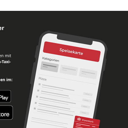
er
en mit
-Taxi-
den im: