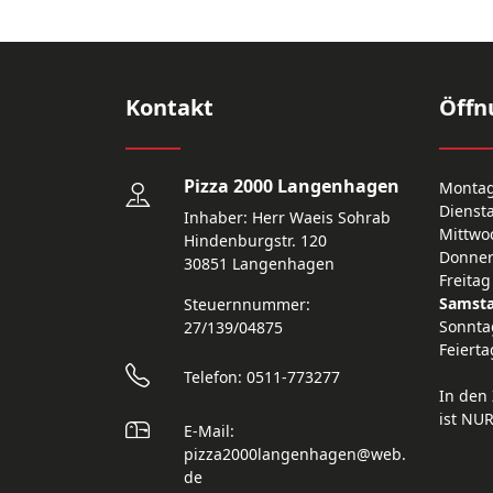
Kontakt
Öffn
Pizza 2000 Langenhagen
Monta
Dienst
Inhaber: Herr Waeis Sohrab
Mittwo
Hindenburgstr. 120
Donner
30851 Langenhagen
Freitag
Samst
Steuernnummer:
Sonnta
27/139/04875
Feierta
Telefon: 0511-773277
In den 
ist NU
E-Mail:
pizza2000langenhagen@web.
de