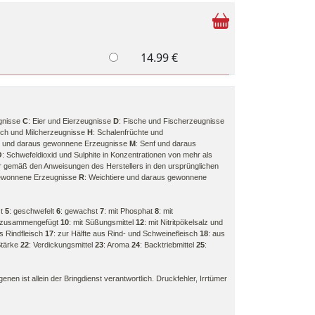
14.99 €
gnisse
C
: Eier und Eierzeugnisse
D
: Fische und Fischerzeugnisse
ilch und Milcherzeugnisse
H
: Schalenfrüchte und
rie und daraus gewonnene Erzeugnisse
M
: Senf und daraus
O
: Schwefeldioxid und Sulphite in Konzentrationen von mehr als
r gemäß den Anweisungen des Herstellers in den ursprünglichen
gewonnene Erzeugnisse
R
: Weichtiere und daraus gewonnene
zt
5
: geschwefelt
6
: gewachst
7
: mit Phosphat
8
: mit
en zusammengefügt
10
: mit Süßungsmittel
12
: mit Nitritpökelsalz und
us Rindfleisch
17
: zur Hälfte aus Rind- und Schweinefleisch
18
: aus
 Stärke
22
: Verdickungsmittel
23
: Aroma
24
: Backtriebmittel
25
:
nen ist allein der Bringdienst verantwortlich. Druckfehler, Irrtümer