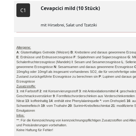
Cevapcici mild (10 Stück)
C1
mit Hirsebrei, Salat und Tzatziki
Allergene:
A
: Glutenhaltiges Getreide (Weizen)
B
: Krebstiere und daraus gewonnene Erzeu
E
: Erdnüsse und Erdnusserzeugnisse
F
: Sojabohnen und Sojaerzeugnisse
G
: M
Schalenfruchterzeugnisse (Mandeln)
I
: Sesam und Sesamerzeugnisse
L
: Selle
gewonnene Erzeugnisse
N
: Sesamsamen und daraus gewonnene Erzeugnisse
10mg/kg oder 10mg/l als insgesamt vorhandenes SO2, die für verzehrfertige ode
Zustand zurückgeführte Erzeugnisse zu berechnen sin
P
: Lupinen und daraus 
Erzeugnisse
Zusatzstoffe:
1
: mit Farbstoff
2
: mit Konservierungsstoff
3
: mit Antioxidationsmittel
4
: geschwär
Geschmacksverstärker
9
: Formfleischvorderschinken aus Vorderschinkenteil
Nitrat
13
: koffeinhaltig
14
: enthält eine Phenylalaninquelle
*
: vom Drehspieß
16
: a
Schweinefleisch
19
: vom Truthahn
20
: Surimi=Krebsfleischimitat
21
: modifizierte
Emulgatoren
Infos:
**: Für die Kennzeichnung von kennzeichnungspflichtigen Zusatzstoffen und Allerge
und Preisänderungen vorbehalten.
Keine Haftung für Fehler!